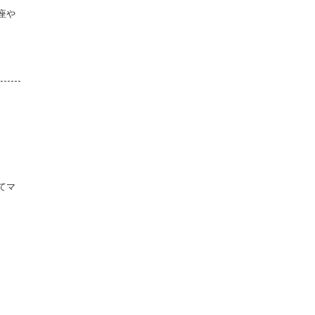
座や
てマ