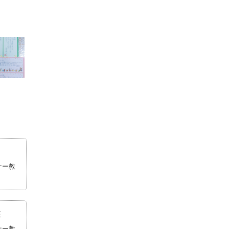
ナー教
座
ナー教