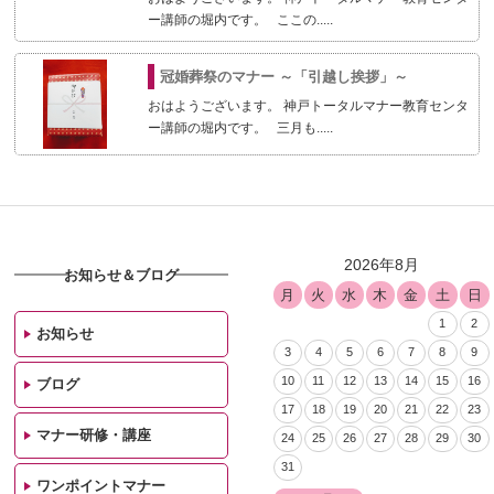
ー講師の堀内です。 ここの.....
冠婚葬祭のマナー ～「引越し挨拶」～
おはようございます。 神戸トータルマナー教育センタ
ー講師の堀内です。 三月も.....
2026年8月
お知らせ＆ブログ
月
火
水
木
金
土
日
1
2
お知らせ
3
4
5
6
7
8
9
10
11
12
13
14
15
16
ブログ
17
18
19
20
21
22
23
マナー研修・講座
24
25
26
27
28
29
30
31
ワンポイントマナー